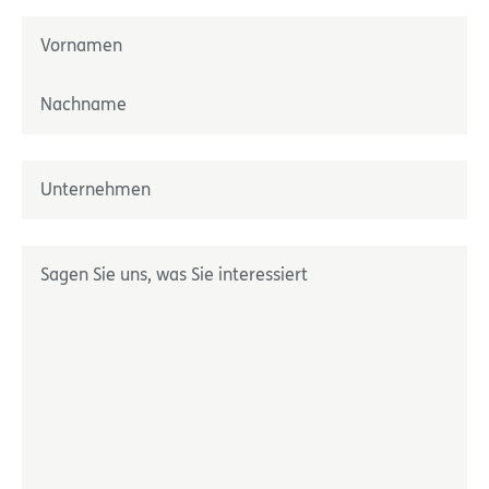
Name
*
Prénom
Nom
Unternehmen
*
Décrivez-nous votre besoin
*