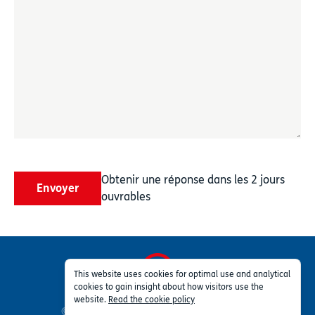
Obtenir une réponse dans les 2 jours
Envoyer
ouvrables
This website uses cookies for optimal use and analytical
cookies to gain insight about how visitors use the
Vie privée
Conditions
Partie de TSG Group
website.
Read the cookie policy
© 2026 Profleet ™ Inc. Tous droits réservés.