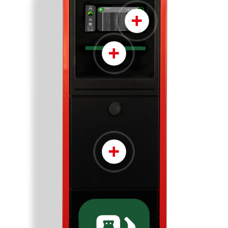
+
+
+