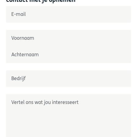
"
*
" geeft verplichte velden aan
E-mail
*
Naam
*
Prénom
Nom
Onderneming
*
Geef ons uw wensen door
*