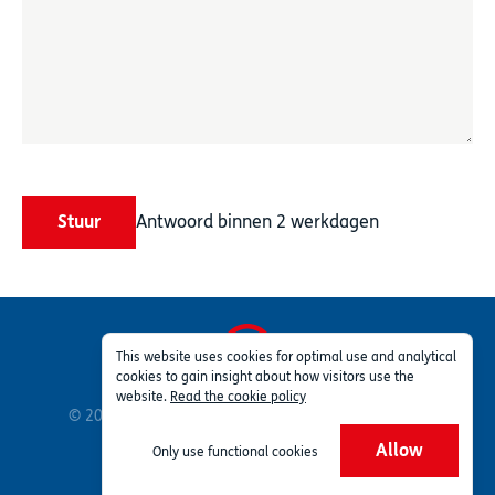
Stuur
Antwoord binnen 2 werkdagen
This website uses cookies for optimal use and analytical
cookies to gain insight about how visitors use the
Privacy
Voorwaarden
Deel van TSG Group
website.
Read the cookie policy
© 2026 Profleet ™ Inc. Alle rechten voorbehouden.
ISO 9001:2015
ISO 14001:2015
Allow
Only use functional cookies