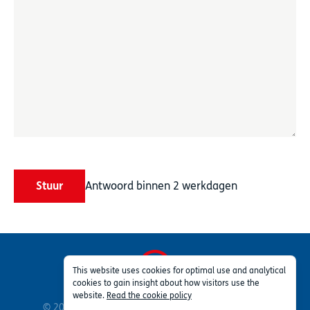
Stuur
Antwoord binnen 2 werkdagen
This website uses cookies for optimal use and analytical
cookies to gain insight about how visitors use the
Privacy
Voorwaarden
Deel van TSG Group
website.
Read the cookie policy
© 2026 Profleet ™ Inc. Alle rechten voorbehouden.