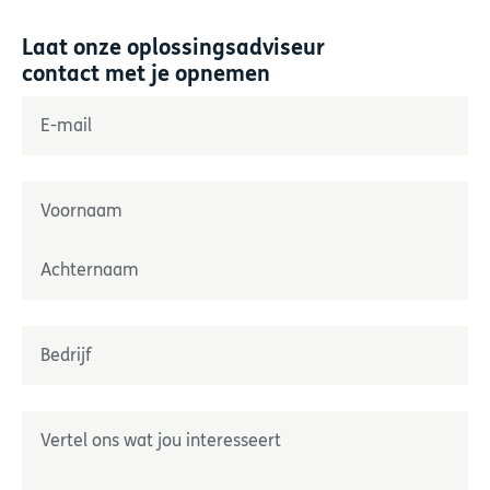
Laat onze oplossingsadviseur
contact met je opnemen
"
*
" geeft verplichte velden aan
E-mail
*
Naam
*
Prénom
Nom
Onderneming
*
Geef ons uw wensen door
*