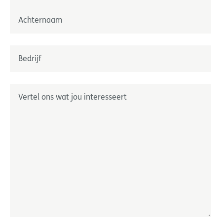
Prénom
Nom
Onderneming
*
Geef ons uw wensen door
*