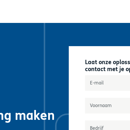
Laat onze oplos
contact met je 
"
*
" geeft verplichte 
E-mail
*
Naam
*
ing maken
Prénom
Onderneming
*