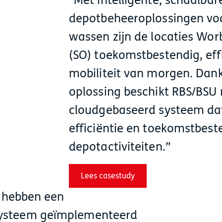
Met intelligente, schaalbar
depotbeheeroplossingen voo
wassen zijn de locaties Wor
(SO) toekomstbestendig, effi
mobiliteit van morgen. Dank
oplossing beschikt RBS/BSU 
cloudgebaseerd systeem dat
efficiëntie en toekomstbest
depotactiviteiten.
Lees casestudy
m hebben een
ysteem geïmplementeerd