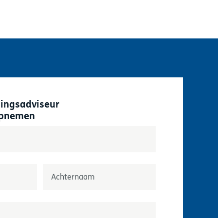
singsadviseur
opnemen
velden aan
Nom