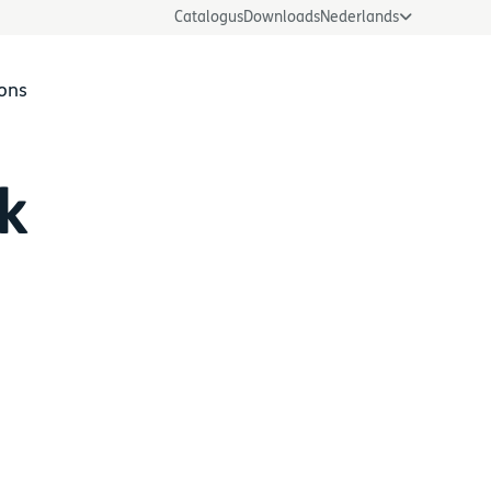
Catalogus
Downloads
Nederlands
ons
lk
LOGmaster toepassing
s