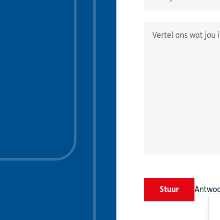
Geef ons uw wensen do
Stuur
Antwoo