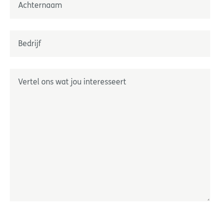
Nom
Onderneming
*
Geef ons uw wensen door
*