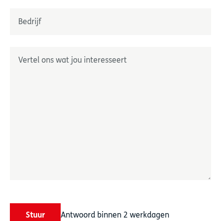
Nom
Onderneming
*
Geef ons uw wensen door
*
Stuur
Antwoord binnen 2 werkdagen