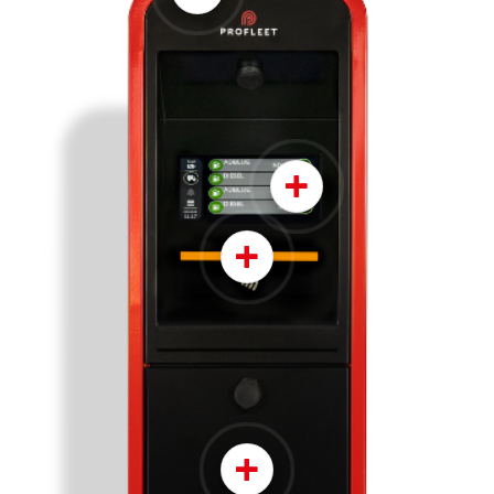
+
+
+