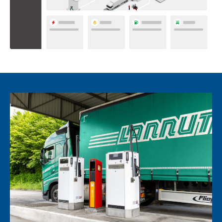
waardoor de uitstoot van voertuigen en
wagenparken gedetailleerd kan worden
bijgehouden. Deze functie helpt managers om de
milieu-impact te verminderen, aan wettelijke
vereisten te voldoen en hun inzet voor
duurzaamheid te laten zien. Het is een waardevol
hulpmiddel voor bedrijven die
milieuverantwoordelijkheid hoog in het vaandel
hebben staan bij hun bedrijfsvoering.