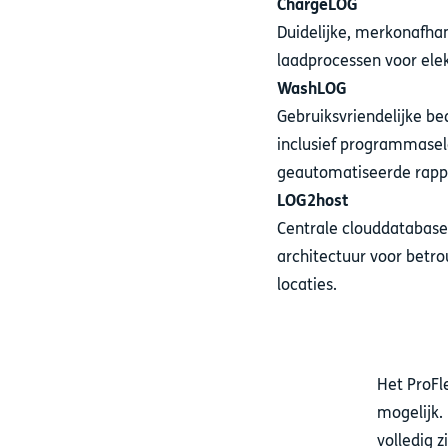
ChargeLOG
Duidelijke, merkonafha
laadprocessen voor elek
WashLOG
Gebruiksvriendelijke be
inclusief programmasel
geautomatiseerde rapp
LOG2host
Centrale clouddatabase
architectuur voor bet
locaties.
Het ProFl
mogelijk.
volledig 