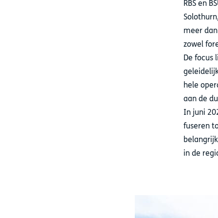
RBS en BS
Solothurn
meer dan 
zowel for
De focus 
geleideli
hele oper
aan de du
In juni 2
fuseren t
belangrij
in de regi