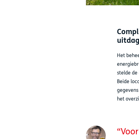
Comple
uitda
Het behee
energiebr
stelde de
Beide loc
gegevens 
het overz
Voor