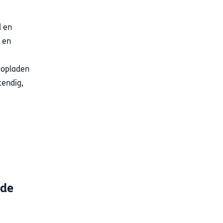
d en
en
 opladen
tendig,
,
 de