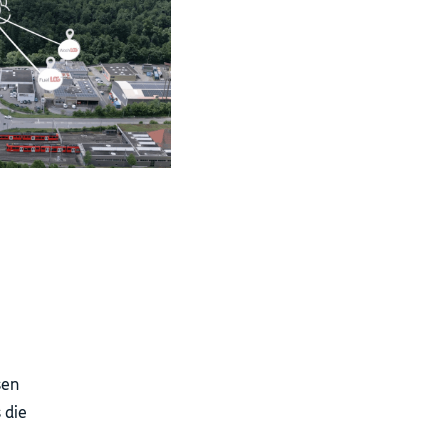
sen
 die