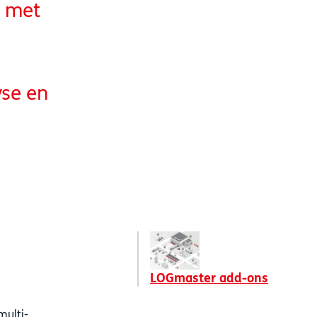
t met
yse en
LOGmaster add-ons
multi-