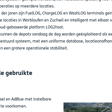
peraties op meerdere locaties.
p der jaren zijn FuelLOG, ChargeLOG en WashLOG terminals geïn
e locaties in Worblaufen en Zuchwil en intelligent met elkaar
loud-gebaseerde platform LOG2host.
kunnen de depots vandaag de dag worden geëxploiteerd als e
bestuurd systeem, met een uniforme database, locatieonafhan
n een grotere operationele stabiliteit.
de gebruikte
esel en AdBlue met instelbare
 te voorkomen.