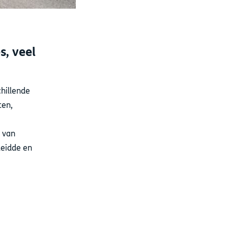
s, veel
hillende
ten,
 van
leidde en