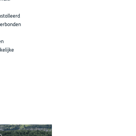
stalleerd
 verbonden
en
kelijke