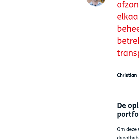
afzon
elkaa
behee
betre
trans
Christian
De opl
portfo
Om deze 
depotbehe