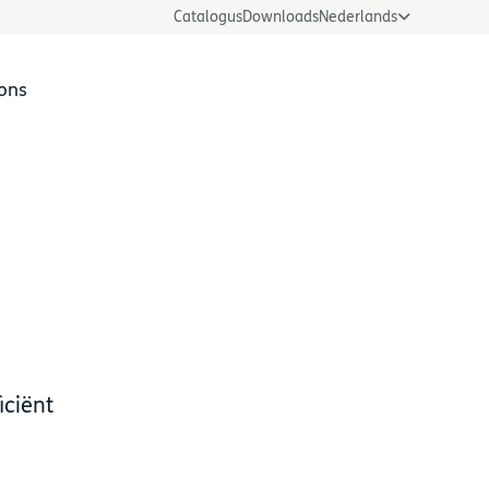
Catalogus
Downloads
Nederlands
ons
LOGmaster toepassing
iciënt
s