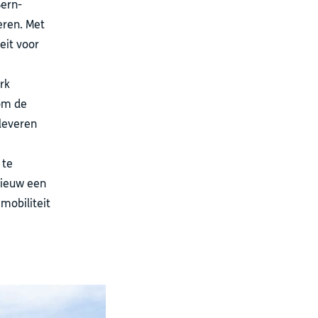
Bern-
eren. Met
it voor
rk
 om de
 leveren
 te
nieuw een
mobiliteit