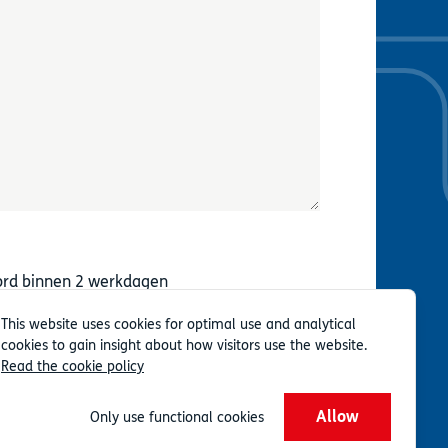
rd binnen 2 werkdagen
This website uses cookies for optimal use and analytical
cookies to gain insight about how visitors use the website.
Read the cookie policy
Privacy
Voorwaarden
Deel van TSG Group
Allow
Only use functional cookies