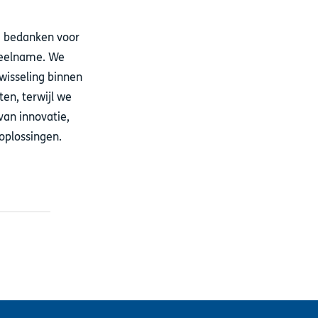
a bedanken voor
deelname. We
twisseling binnen
en, terwijl we
an innovatie,
soplossingen.