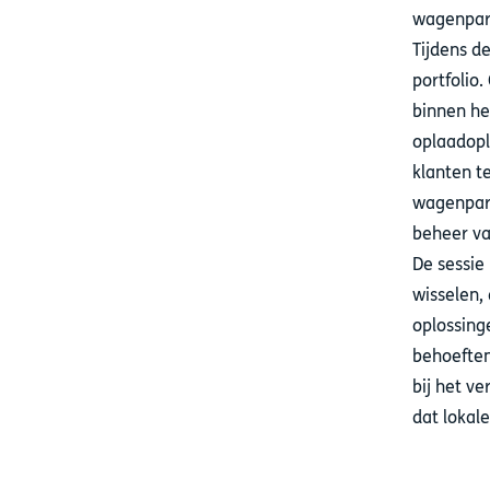
wagenpar
Tijdens d
portfolio
binnen he
oplaadopl
klanten t
wagenpark
beheer va
De sessie
wisselen,
oplossing
behoeften
bij het v
dat lokal