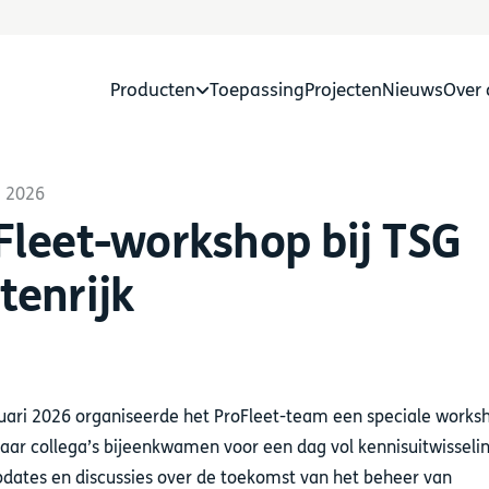
Producten
Toepassing
Projecten
Nieuws
Over 
i 2026
GasLOG
Fleet-workshop bij TSG
argeLOG
Aansturen op
f uw vloot energie
koolstofarme
tenrijk
alternatieven
herLOGs
uari 2026 organiseerde het ProFleet-team een speciale worksh
LOGmaster add-on
oomlijnen van
waar collega’s bijeenkwamen voor een dag vol kennisuitwisselin
otactiviteiten
dates en discussies over de toekomst van het beheer van