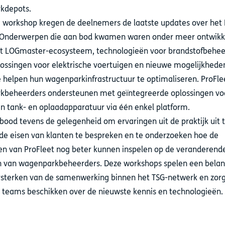
kdepots.
e workshop kregen de deelnemers de laatste updates over het 
. Onderwerpen die aan bod kwamen waren onder meer ontwikk
t LOGmaster-ecosysteem, technologieën voor brandstofbehee
ossingen voor elektrische voertuigen en nieuwe mogelijkhed
e helpen hun wagenparkinfrastructuur te optimaliseren. ProFleet
beheerders ondersteunen met geïntegreerde oplossingen vo
n tank- en oplaadapparatuur via één enkel platform.
 bood tevens de gelegenheid om ervaringen uit de praktijk uit 
 de eisen van klanten te bespreken en te onderzoeken hoe de
en van ProFleet nog beter kunnen inspelen op de veranderend
 van wagenparkbeheerders. Deze workshops spelen een belang
ersterken van de samenwerking binnen het TSG-netwerk en zor
e teams beschikken over de nieuwste kennis en technologieën.