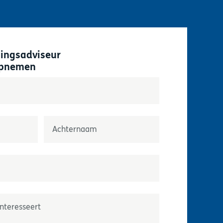
singsadviseur
opnemen
velden aan
Nom
or
*