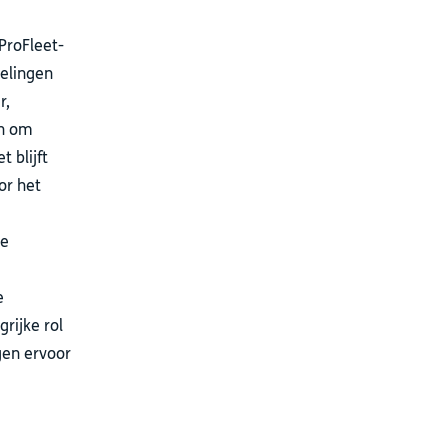
ProFleet-
elingen
r,
en om
 blijft
or het
te
e
rijke rol
gen ervoor