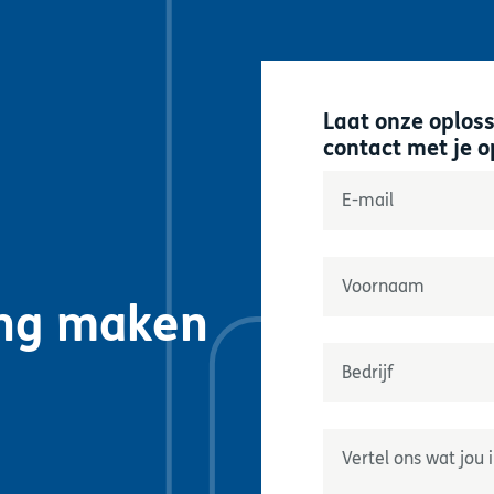
Laat onze oplos
contact met je 
"
*
" geeft verplichte 
E-mail
*
Naam
*
ing maken
Prénom
Onderneming
*
Geef ons uw wensen do