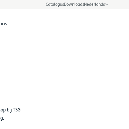
Catalogus
Downloads
Nederlands
ons
LOGmaster toepassing
op bij TSG
s
g,