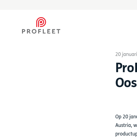
20 januar
FuelLOG
Pro
Ch
Verder dan
Gee
brandstofcontrole
Oos
WashLOG
Ot
Op 20 jan
Automatiseer je
Str
Austria, 
wasprocedures
dep
productup