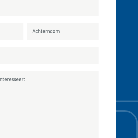
Nom
or
*