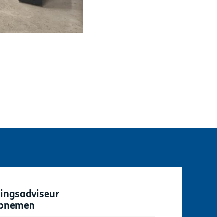
singsadviseur
opnemen
velden aan