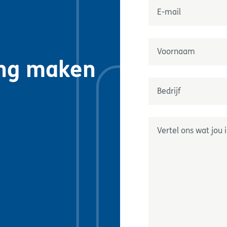
E-mail
*
Naam
*
ing maken
Prénom
Onderneming
*
Geef ons uw wensen do