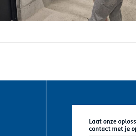
Laat onze oplos
contact met je 
"
*
" geeft verplichte 