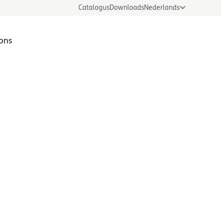
Catalogus
Downloads
Nederlands
ons
LOGmaster toepassing
s