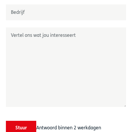
Nom
Onderneming
*
Geef ons uw wensen door
*
Stuur
Antwoord binnen 2 werkdagen